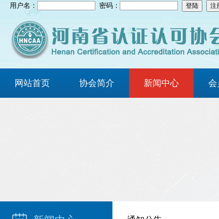
用户名：
密码：
网站首页
协会简介
新闻中心
会